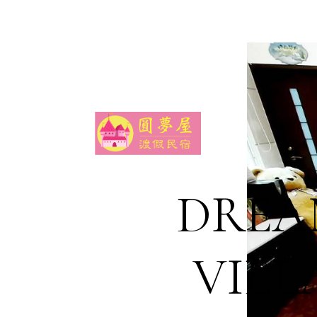
DREA
VILL